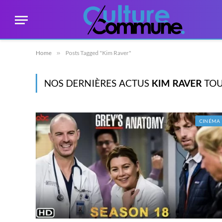
Home
»
Posts Tagged "Kim Raver"
NOS DERNIÈRES ACTUS
KIM RAVER
TOU
CINÉMA