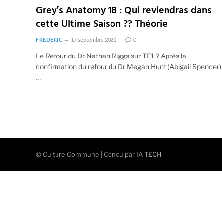
Grey’s Anatomy 18 : Qui reviendras dans
cette Ultime Saison ?? Théorie
FREDERIC
17 septembre 2021
0
Le Retour du Dr Nathan Riggs sur TF1 ? Après la
confirmation du retour du Dr Megan Hunt (Abigail Spencer)
…
© Culture Commune | Conçu par
IA TECH